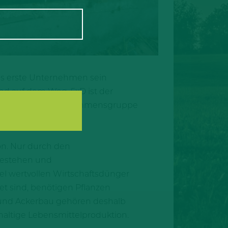
das erste Unternehmen sein
ind auf dem Weg. 5xD ist der
ir als Tönnies Unternehmensgruppe
on. Nur durch den
 bestehen und
el wertvollen Wirtschaftsdünger
t sind, benötigen Pflanzen
 und Ackerbau gehören deshalb
altige Lebensmittelproduktion.