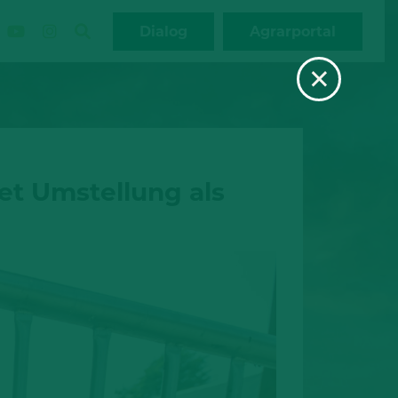
Dialog
Agrarportal
×
et Umstellung als