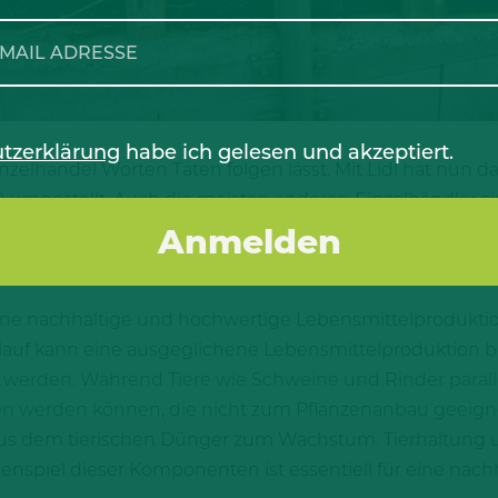
tzerklärung
habe ich gelesen und akzeptiert.
nzelhandel Worten Taten folgen lässt. Mit Lidl hat nun 
xD umgestellt. Auch die meisten anderen Einzelhändler s
 deutschen Tierhaltung zu stärken. Deshalb begrüßen w
ur Umsetzung von 5xD in der Schweinehaltung.
r eine nachhaltige und hochwertige Lebensmittelprodukti
islauf kann eine ausgeglichene Lebensmittelproduktion
 werden. Während Tiere wie Schweine und Rinder parall
en werden können, die nicht zum Pflanzenanbau geeigne
e aus dem tierischen Dünger zum Wachstum. Tierhaltung
piel dieser Komponenten ist essentiell für eine nachh