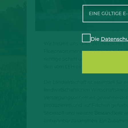
Die
Datenschu
Wir freuen uns, dass der deutsche Ei
Fleischsortiment in der Breite auf 5
richtige Schritt um die Zukunft der
den vom LEH eingeschlagenen Weg z
Die Landwirtschaft ist essentiell fü
landwirtschaftlichen Wirtschaftskre
Versorgungssicherheit gewährleistet
produzieren und auf Flächen gehalt
Stickstoff und weitere Bestandteil
untrennbar zusammen. Ein Zusammens