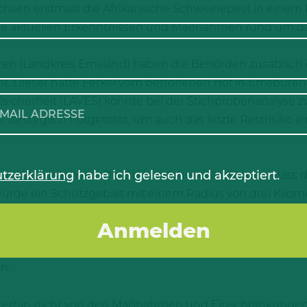
sachsen erstmals die Afrikanische Schweinepest in ein
ie aktuellen Erkenntnissen und Maßnahmen rund um d
en (Landkreis Emsland) haben die Behörden zusätzlich e
. Dieser hatte Ferkel vom betroffenen Hof in Emsbüren
icherheit (LAVES) konnte bei der Stichprobenanalyse z
 vorsorglich notgetötet, um auch das letzte Restrisiko e
tzerklärung
habe ich gelesen und akzeptiert.
ll in Niedersachsen. Die EU hat daher entschieden, dass de
 wurde ein Schutzgebiet mit einem Radius von drei Kilo
e sieben Kilometer breite Beobachtungszone. Innerhalb d
ll aller landwirtschaftlichen Betriebe. Sprich: Kein Schwei
Lage neu bewertet. Eine zusätzliche Pufferzone von wei
h.
iterhin nicht von den Maßnahmen und Einschränkungen 