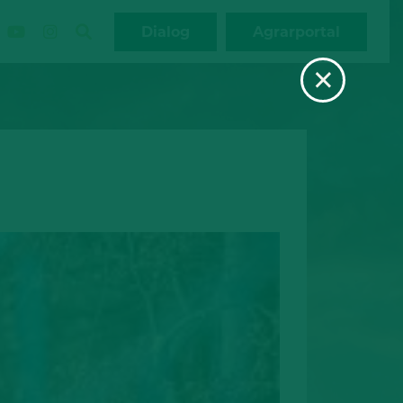
Dialog
Agrarportal
×