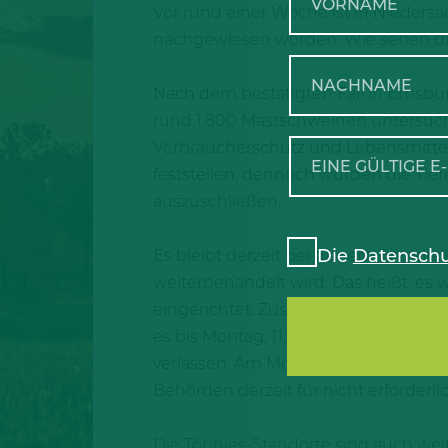
Vor rund einer Woche ist in Nieder
nachgewiesen worden. Wie sehen d
Nach dem bestätigten Fall in Emsbür
rund 1.800 Mastschweinen untersucht
Verbraucherschutz und Lebensmittels
feststellen, dennoch wurden die Tiere
auszuschließen.
Die
Datenschu
Es bleibt derzeit bei diesem Einzelfa
weiterbehandelt wird. Das heißt, es
eingerichtet. Zusätzlich gibt es ein
es bis Montag, 11. Juli, einen Standsti
verlassen. Am Montag wird dann die 
Behörden derzeit für nicht erforderlic
Die Tönnies-Standorte sind auch we