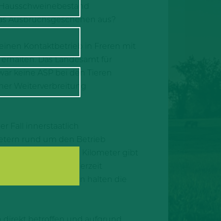
em Hausschweinebestand
as Ausbruchsgeschehen aus?
inen Kontaktbetrieb in Freren mit
 erhalten. Das Landesamt für
war keine ASP bei den Tieren
iner Weiterverbreitung
r Fall innerstaatlich
metern rund um den Betrieb
ieser insgesamt zehn Kilometer gibt
n darf dieses Gebiet derzeit
teren zehn Kilometern halten die
direkt betroffen und aufgrund