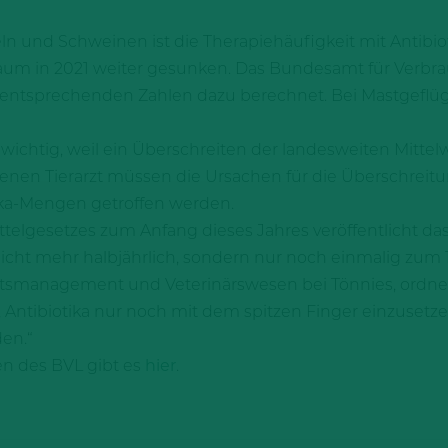
n und Schweinen ist die Therapiehäufigkeit mit Antibiot
aum in 2021 weiter gesunken. Das Bundesamt für Verbr
e entsprechenden Zahlen dazu berechnet. Bei Mastgeflüg
r wichtig, weil ein Überschreiten der landesweiten Mitte
enen Tierarzt müssen die Ursachen für die Überschrei
ika-Mengen getroffen werden.
telgesetzes zum Anfang dieses Jahres veröffentlicht d
cht mehr halbjährlich, sondern nur noch einmalig zum 15
itätsmanagement und Veterinärswesen bei Tönnies, ordnet
Antibiotika nur noch mit dem spitzen Finger einzusetzen.
en.“
en des BVL gibt es
hier
.