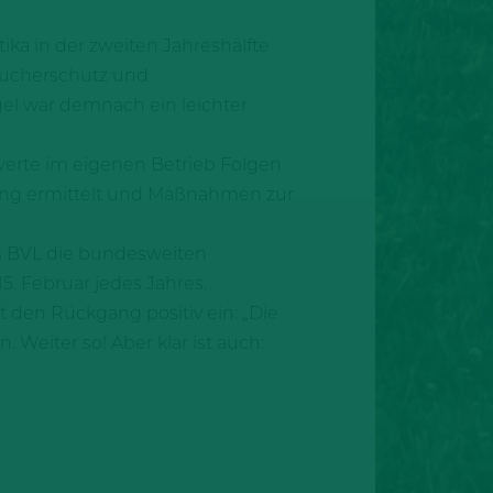
ika in der zweiten Jahreshälfte
aucherschutz und
el war demnach ein leichter
lwerte im eigenen Betrieb Folgen
tung ermittelt und Maßnahmen zur
as BVL die bundesweiten
. Februar jedes Jahres.
 den Rückgang positiv ein: „Die
 Weiter so! Aber klar ist auch: