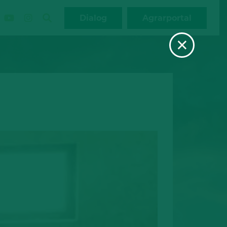
Dialog
Agrarportal
×