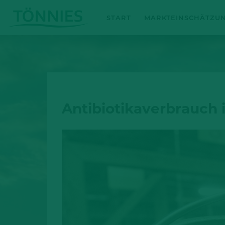
Zum
START
MARKTEINSCHÄTZU
Inhalt
springen
Antibiotikaverbrauch 