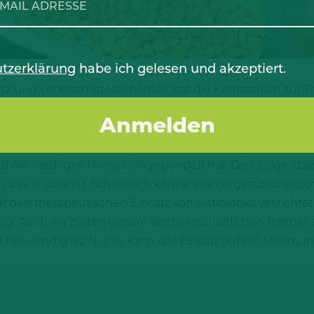
tzerklärung
habe ich gelesen und akzeptiert.
 und Lebensmittelsicherheit hat die Kennzahlen zur The
cht. Obwohl die Zahlen in der Ferkelaufzucht und Schwein
insatz von Antibiotika weiter auf niedrigem Niveau.
weinehalter Deutschlands (ISN) weist in dem Zusammenh
auf ein niedriges Niveau eingependelt hat. Dies zeige, das
u sein scheint. Schließlich könne aus tiergesundheitlic
 den therapeutischen Einsatz von Antibiotika verzichte
g. Auch wir halten unsere landwirtschaftlichen Partner a
 notwendig ist. Nur so kann der Einsatz auf ein Minimu