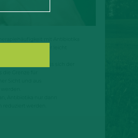
rapiehäufigkeit mit Antibiotika
emast erstmals wieder leicht
ang darauf hin, dass sich der
s die Grenze für
her Sicht und aus
t werden.
n, Antibiotika nur dann
m reduziert werden.