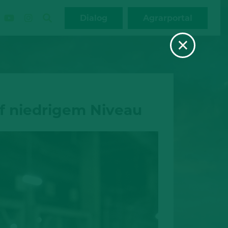
Dialog
Agrarportal
×
uf niedrigem Niveau