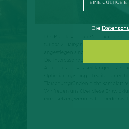
Die
Datenschu
Das Bundesamt für Verbraucherschutz
für das 2. Halbjahr 2019 veröffentli
angestiegen sind, befindet sich der E
Die Interessengemeinschaft der Sch
Antibiotikaeinsatz seit längerer Zeit 
Optimierungsmöglichkeiten erreicht z
Tierschutzgründen nicht komplett auf
Wir freuen uns über diese Entwicklun
einzusetzen, wenn es tiermedizinisch