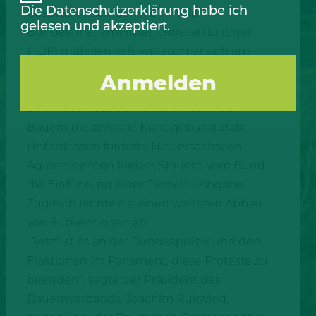
Die
Datenschutzerklärung
habe ich
Gespräch nach Berlin ein. Wie
gelesen und akzeptiert.
Bundesfinanzminister Christian Lindner
(FDP) mitteilen ließ, will auch er sich am
Montag den Demonstranten stellen – und
zwar am Brandenburger Tor. Dort findet
zum Abschluss der Aktionswoche der
Bauern die zentrale Kundgebung statt.
Unterdessen forderte Niedersachsens
Agrarministerin Miriam Staudte vom Bund
die Einführung einer Tierwohl-Abgabe.
Zugleich lehnte sie einen weiteren Abbau
von Subventionen ab.
„Jetzt ist es an der Bundespolitik und den
Fraktionen im Parlament, diese Proteste zu
beenden“, sagte der Präsident des
Bauernverbands, Joachim Rukwied,