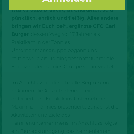
Möglichkeiten, Karriere zu machen – alles,
was es dazu braucht, ist Charakter. Seid
pünktlich, ehrlich und fleißig. Alles andere
bringen wir Euch bei“, ergänzte CFO Carl
Bürger
, dessen Weg vor 17 Jahren als
Praktikant in der Tönnies
Unternehmensgruppe begann und
mittlerweile als Holdinggeschäftsführer die
Finanzen der Tönnies Gruppe verantwortet.
Im Anschluss an die offizielle Begrüßung
bekamen die Auszubildenden einen
detaillierteren Einblick ins Unternehmen.
Maximilian Tönnies präsentierte zunächst die
Aktivitäten und Ziele des
Familienunternehmens, im Anschluss folgte
ein Betriebsrundgang, das Kennenlernen