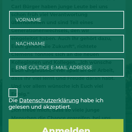
Carl Bürger haben junge Leute bei uns
schon früh viel Verantwortung
übernommen und sind Teil eines
Generationenwechsels, den wir
eingeleitet haben. Auch ihr gehört dazu,
Euch gehört die Zukunft“, richtete
Clemens Tönnies sich an die neuen
Kolleginnen und Kollegen. „Ich wünsche
Euch unglaublich viel Spaß an der Arbeit,
dass ihr viel lernt und Freude daran habt.
Und vor allem wünsche ich Euch viel
Erfolg.“
Die
Datenschutzerklärung
habe ich
gelesen und akzeptiert.
„Ich freue mich, dass so viele junge
Menschen die Chance ergreifen, bei uns
zu starten. Wir bieten so viele