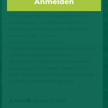
einig, dass die Wertschätzung für
heimisches Qualitätsrindfleisch und für
höhere gesetzliche und gesellschaftliche
Anforderungen an die Rinderhaltung sich
letztlich auch im Preis an der Ladentheke
niederschlagen müssen.
Es gelte, Landwirtschaft und
Fleischwirtschaft zukunftssicher aufzustellen
und die Vorzüge der heimischen
Lebensmittelerzeugung noch stärker nach
außen zu kommunizieren. Dabei ging es
auch um die bilateralen Vermarktungswege
in unserer Unternehmensgruppe
Fabian
Oktober 27, 2023