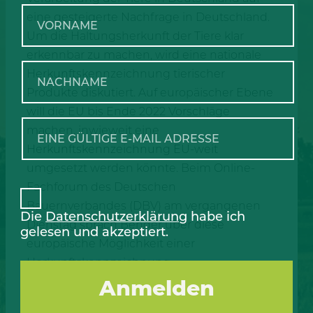
eine gesteigerte Nachfrage in Deutschland.
Um die Haltungsherkunft der Tiere klar
erkennbar zu machen, wird eine nationale
Herkunftskennzeichnung tierischer
Produkte diskutiert. Auf europäischer Ebene
will die EU bis Ende 2022 Vorschläge
machen, inwieweit eine
Herkunftskennzeichnung EU-weit
umgesetzt werden könnte. Beim Online-
Fachforum des Deutschen
Bauernverbandes (DBV) am vergangenen
Die
Datenschutzerklärung
habe ich
Dienstag sprach Bender über diese
gelesen und akzeptiert.
europäische Möglichkeit einer
Herkunftskennzeichnung.
Wir begrüßen, dass es bei der