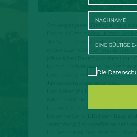
Am vergangenen Freitag einigte sic
Baden-Württemberg, Hessen, Schles
des Saarlands zu, laut dem die Lä
in den roten Gebieten erst ab Januar
pflanzlichen Bedarf wird damit nun G
Kurz vorher hatten die Bundesminis
Die
Datenschu
Umsetzungsfrist für die Ausweisung
Jahreswechsel ausgehandelt.
Nun haben die Länder mehr Zeit, um 
haben auch die Landwirte mehr Zeit
Fachverbände und Experten deutscher
Bauernverband (DBV) zum Bespiel, di
Verbindung (LsV) zweifelt an der Um
Landesregierungen. Professor Klaus 