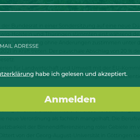
h der Bundesrat in einer Sondersitzung auf eine neue 
wig-Holstein und Thüringen stimmten erst während d
nder der Verordnung ohne Änderungen zustimmen unter 
 2021 in Kraft treten. Der pauschale Abschlag von 20 % 
esetz.
terien für Landwirtschaft und Umwelt mit der EU-Kommi
tzerklärung
habe ich gelesen und akzeptiert.
 besonders belasteter und damit strenger zu reglement
die roten Gebiete mit einer verpflichtenden Binnendif
, um ihre Produktion entsprechend anzupassen.
 Agrar-Universitäten kritisieren diese Verschärfungen.
e neue Verordnung als fachlich mangelhaft. Die Berufsv
setzbarkeit der Binnendifferenzierung roter Gebiete i
Dittert von der Georg-August-Universität in Göttingen b