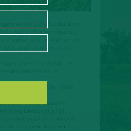
Düngeverordnung. Die Bundesländer
er Sitzung dem Kompromissantrag
der Prämisse, dass die Maßnahmen
der Stickstoffdüngung unter den
ssion noch einen Aufschub der
ierenden Gebiete bis zum
ferenzierung auszuweisen. Somit
 So bezeichnet der Deutsche
ertretung Landschaft schafft
m vorgegebenen Zeitraum durch die
ezeichnet die neue Verordnung als