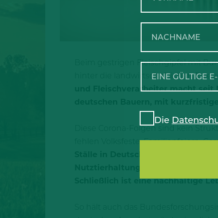
Beim gestrigen Fleischgipfel mit Bu
hinter die landwirtschaftlichen Erzeu
und Fleischverarbeiter macht seit 
deutschen Bauern, mit kurzfristi
Die
Datenschu
Diese Corona-Folgen sind kein Struk
fehlen Volksfeste, Familienfeiern, 
Ställe in Deutschland ab und baut
Nutztierhaltung ein essentieller Wi
Schließlich ist eine nachhaltige Le
So hält auch das Bundesforschungsins