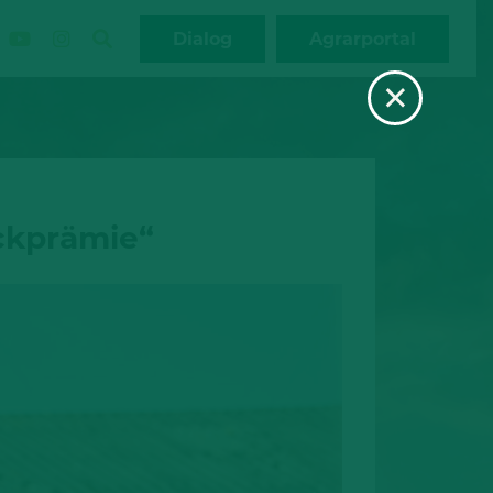
Dialog
Agrarportal
×
ackprämie“