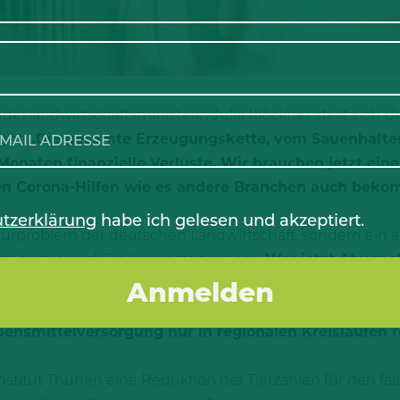
ndeslandwirtschaftsministerin Julia Klöckner stellt sic
ger:
„Die gesamte Erzeugungskette, vom Sauenhalter,
Monaten finanzielle Verluste. Wir brauchen jetzt ein
gen Corona-Hilfen wie es andere Branchen auch bek
tzerklärung
habe ich gelesen und akzeptiert.
turproblem der deutschen Landwirtschaft, sondern ein ak
Gastronomie und Großveranstaltungen.
„Wer jetzt Abwrack
 sie in Polen, Spanien und Dänemark wieder auf. Für 
rtschaftszweig. Hier ist die Politik gefordert einen 
bensmittelversorgung nur in regionalen Kreisläufen re
titut Thünen eine Reduktion der Tierzahlen für den fals