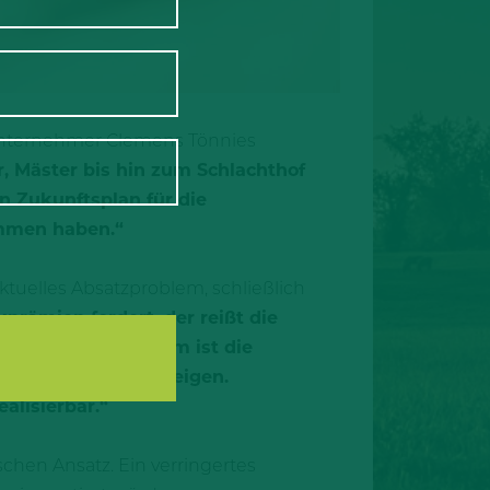
h Unternehmer Clemens Tönnies
 Mäster bis hin zum Schlachthof
en Zukunftsplan für die
ommen haben.“
tuelles Absatzproblem, schließlich
prämien fordert, der reißt die
den ländlichen Raum ist die
Zukunftsplan aufzuzeigen.
alisierbar.“
chen Ansatz. Ein verringertes