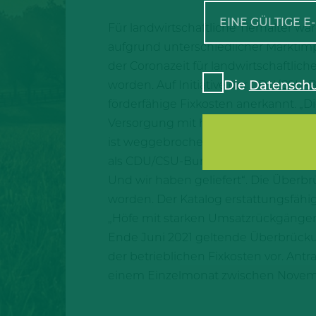
Für landwirtschaftliche Tierhalter 
aufgrund unterschiedlicher Marktimpu
der Coronazeit für landwirtschaftlic
Die
Datenschu
worden. Auf Initiative der CDU/CSU-B
förderfähige Fixkosten anerkannt. „
Versorgung mit hochwertigen Lebensm
ist weggebrochen“, sagt Gitta Conne
als CDU/CSU-Bundestagsfraktion für
Und wir haben geliefert“. Die Überbrüc
worden. Der Katalog erstattungsfähig
„Höfe mit starken Umsatzrückgängen 
Ende Juni 2021 geltende Überbrückun
der betrieblichen Fixkosten vor. An
einem Einzelmonat zwischen Novemb