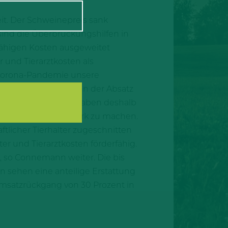
it. Der Schweinepreis sank
sind die Überbrückungshilfen in
sfähigen Kosten ausgeweitet
 und Tierarztkosten als
r Corona-Pandemie unsere
e sind am Boden, denn der Absatz
tagsfraktion. „Wir haben deshalb
ns für Zuschüsse stark zu machen.
aftlicher Tierhalter zugeschnitten
er und Tierarztkosten förderfähig.
, so Connemann weiter. Die bis
 sehen eine anteilige Erstattung
Umsatzrückgang von 30 Prozent in