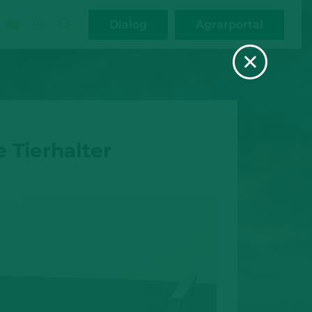
Dialog
Agrarportal
×
 Tierhalter