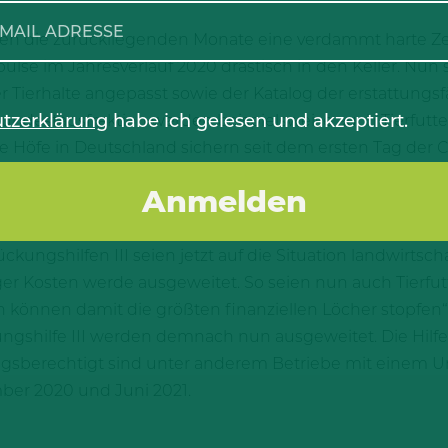
waren die zurückliegenden Monate eine verdammt harte Ze
lse im Jahresverlauf 2020 drastisch in den Keller. Nun 
her Tierhalte angepasst sowie der Katalog der erstattung
tzerklärung
habe ich gelesen und akzeptiert.
undestagsfraktion werden beispielsweise auch Tierfutter
Die Höfe in Deutschland sichern seit dem ersten Tag de
itteln. Aber auch sie leiden unter der Krise. Die Preis
mann, Stellvertretende Vorsitzende der CDU/CSU-Bundes
 passgenaue Nothilfen gekämpft. Wir haben zugesagt, u
kungshilfen III seien jetzt auf die Situation landwirtsch
er Kosten werde ausgeweitet. So seien nun auch Tierfutt
können damit die größten finanziellen Löcher stopfen“
gshilfe III werden demnach nun ausgeweitet. Die Hilfen
tragsberechtigt sind unter anderem Betriebe mit einem 
er 2020 und Juni 2021.