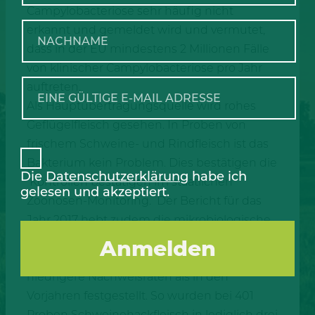
Campylobacteriose sehr häufig nicht
erkannt und gemeldet wird und vermutet,
dass in der EU mindestens 2 Millionen Fälle
von klinischer Campylobacteriose pro Jahr
auftreten.
Als Hauptübertragungsquelle wird rohes
Geflügelfleisch gesehen. In Proben von
frischem Schweine- und Rindfleisch ist das
Bakterium kein Problem. Dies bestätigen die
Die
Datenschutzerklärung
habe ich
Kontrollen bestätigen im staatlichen
gelesen und akzeptiert.
Zoonosen-Monitoring. Der Bericht für das
Jahr 2017 hebt zudem die mikrobiologische
Qualität von Schweinefleisch hervor. Hier
wurden bei fast allen pathogenen Keimen
niedrigere Nachweisraten als in den
Vorjahren festgestellt. So wurden bei 401
Proben Schweinehackfleisch in lediglich drei