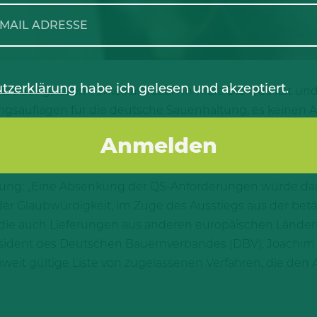
tzerklärung
habe ich gelesen und akzeptiert.
etäubungslosen Ferkelkastration in Kraft. Die Qualität u
ltungsauflagen für die deutsche Sauenhaltung, es keinen 
ben wird. Diese Erklärung löste eine neue Diskussion 
schutz-Anforderungen für sämtliche Herkünfte steigt.
schen Landwirtschaftsverbandes (WLV), Hubertus Beringm
ng: „Eine Absenkung der QS-Anforderungen würde das
 der Glaubwürdigkeit, im Zuge des Ausstiegs aus der bet
e auch Lieferungen aus anderen europäischen Ländern
äsident des Deutschen Bauernverbandes (DBV), Joachim R
emweit gültige Liste von zugelassenen Verfahren, die d