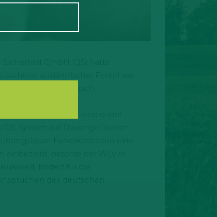
nd Sicherheit GmbH (QS) hatte
Ausschluss ausländischer Ferkel aus
aus und der Wunsch, nach
eier, prognostiziert eine damit
 QS-System auf Dauer gefährden“.
äubungslosen Ferkelkastration eine
 einbezieht, betonte der WLV in
ukwied, fordert für die
en Ansprüchen des deutschen