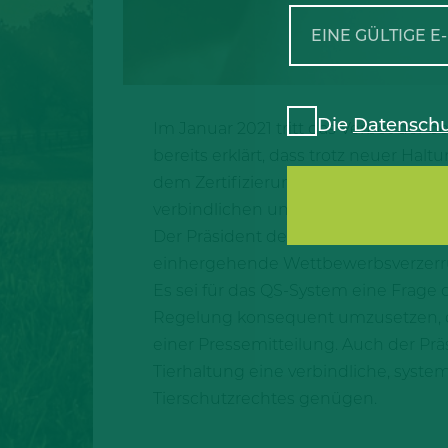
Die
Datenschu
Im Januar 2021 tritt das Verbot der b
bereits erklärt, dass trotz neuer Ha
dem Zertifizierungssystem der QS ge
verbindlichen und einheitlichen Tier
Der Präsident des Westfälisch-Lippi
einhergehende Wettbewerbsverzerru
Es sei für das QS-System eine Frage
Regelung konsequent umzusetzen, di
einer Pressemitteilung. Auch der Pr
Tierhaltung eine verbindliche, syst
Tierschutzrechtes genügen.