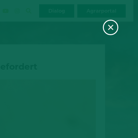
Dialog
Agrarportal
×
efordert