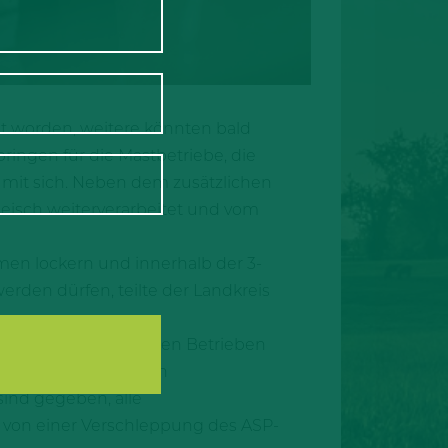
 worden, weitere könnten bald
ringen für die Mastbetriebe, die
 mit sich. Neben dem zusätzlichen
leisch weiterverarbeitet und vom
n lockern und innerhalb der 3-
rden dürfen, teilte der Landkreis
tion in den betroffenen Betrieben
esteht, dazu muss ein
ind gegeben, alle
t von einer Verschleppung des ASP-