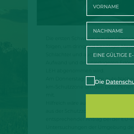
Die ersten Schweine aus der Überwa
folgen, um dringend benötigte Mastpl
Schlachter und auch für die weiter
Aufwand und den niedrigeren Erlösen
LEH abgenommen wird.
Am Donnerstag kam die gute Nachri
Die
Datenschu
km-Schutzzone um den betroffenen Be
mit.
Hilfreich wäre außerdem eine Verkürz
aus der Schutzzone möglichst schnell
entsprechender Antrag bei der EU-Ko
Untersuchungen der Umgebung des bet