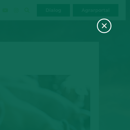
Dialog
Agrarportal
×