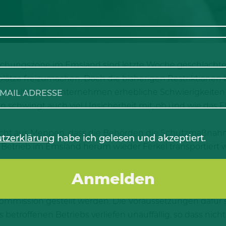
chungszone im Emsland sind letzte Woche geschlachtet
ätze freizumachen. Doch die bisherigen Restriktionen b
verarbeitenden Unternehmen erhebliche Schwierigkeiten
 schwingt auch viel Unsicherheit mit, ob und wie das F
cht aus Meppen, dass die Behörden die Schutzmaßnahme
tzerklärung
habe ich gelesen und akzeptiert.
trieb im Emsland herum wieder Ferkel transportiert we
ung der Restriktionen von 90 auf 60 Tage, um die Situa
 wieder zu normalisieren. Die realistische Möglichkeit b
mmission gestellt werden. Die Voraussetzungen dafür s
roffenen Betriebs verliefen unauffällig, so dass nich