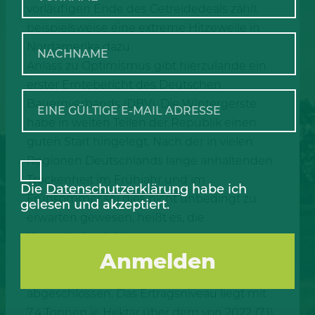
vorläufigen Ende des Getreidedeals zählt
beispielsweise eine extreme Hitzewelle in
Nordamerika dazu.
Anlass zu Optimismus gibt hierzulande ein
erster Erntebericht des Deutschen
Bauernverbands (DBV). Die Wintergerste
habe in weiten Teilen der Republik einen
guten Start hingelegt. Nach der in vielen
Regionen Deutschlands lange anhaltenden
Trockenheit im Frühjahr und im
Die
Datenschutzerklärung
habe ich
Frühsommer sei dies nicht unbedingt zu
gelesen und akzeptiert.
erwarten gewesen, heißt es, die
Vorernteeinschätzungen waren
entsprechend vorsichtig. Nun aber ist fast
überall die Ernte der Wintergerste
abgeschlossen. Das Ertragsniveau liegt mit
7,4 Tonnen je Hektar über dem von 2022 (7,1).