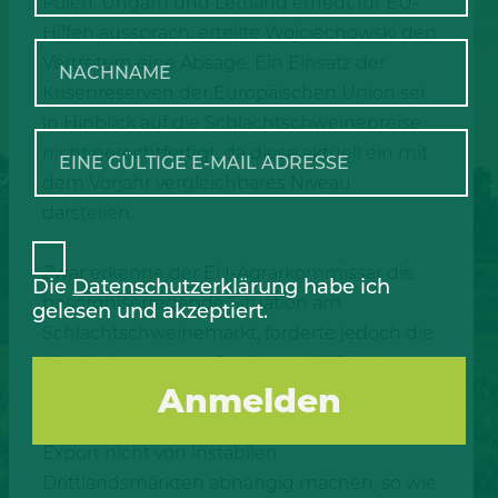
Polen, Ungarn und Lettland erneut für EU-
Hilfen aussprach, erteilte Wojciechowski den
Vertretern eine Absage. Ein Einsatz der
Krisenreserven der Europäischen Union sei
in Hinblick auf die Schlachtschweinepreise
nicht gerechtfertigt, da diese aktuell ein mit
dem Vorjahr vergleichbares Niveau
darstellen.
Zwar erkenne der EU-Agrarkommissar die
Die
Datenschutzerklärung
habe ich
besorgniserregende Situation am
gelesen und akzeptiert.
Schlachtschweinemarkt, forderte jedoch die
Mitgliedsstaaten auf nationale Hilfspakete zu
schnüren. Zudem dürften sich laut
Wojciechowski die Branchenteilnehmer im
Export nicht von instabilen
Drittlandsmärkten abhängig machen, so wie