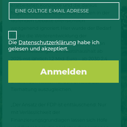
erarbeiteten Konzepte und die daraus
folgende Machbarkeitsstudie werden in der
laufenden Debatte offensichtlich
weitgehend ignoriert. Hier wurde der Bedarf
für die die Weiterentwicklung der
Die
Datenschutzerklärung
habe ich
Nutztierhaltung und die Honorierung von
gelesen und akzeptiert.
Tierwohlleistungen im Staatshaushalt ab
2025 mit jährlich 1,2 Mrd. Euro – ab 2030 2,4
Mrd. Euro und im Jahr 2040 sogar 3,6 Mrd.
Euro – berechnet, um bis zu 90 Prozent der
anfallenden Kosten für den Umbau der
Tierhaltung auszugleichen.
„Der Ansatz der FDP ist enttäuschend. Nur
mit Verlässlichkeit der
Finanzierungsgrundlagen lassen sich Höfe