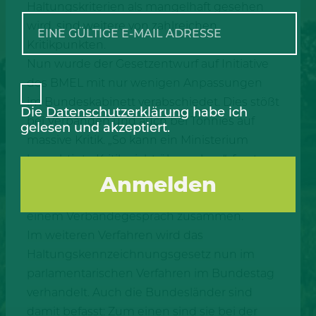
Haltungskriterien als mangelhaft gesehen
wird, sind weitere von zahlreichen
Kritikpunkten.
Nun wurde der Gesetzentwurf auf Initiative
des BMEL mit nur wenigen Anpassungen
im Bundeskabinett verabschiedet. Dies stößt
Die
Datenschutzerklärung
habe ich
bei Verbänden und auch bei Tönnies auf
gelesen und akzeptiert.
massive Kritik. „So kann ein Ministerium
berechtigte Kritik nicht übergehen“, fasste
Thomas Dosch von der Tönnies
Unternehmensgruppe die aktuelle Lage in
einem Verbändegespräch zusammen.
Im weiteren Verfahren wird das
Haltungskennzeichnungsgesetz nun im
parlamentarischen Verfahren im Bundestag
verhandelt. Auch die Bundesländer sind
damit befasst: Zum einen sind sie bei der