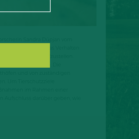
sforscherin Sandra Düpjan vom
ür untersucht sie das Verhalten
chweinebefinden aufzustellen.
iotikaeinsätze diene. Die
thöfen und von zuständigen
en. Um Tierschutzziele
maßnahmen im Rahmen einer
n Aufschluss darüber geben, wie