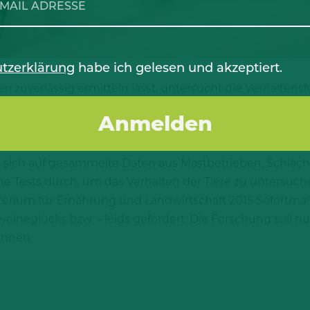
tzerklärung
habe ich gelesen und akzeptiert.
en zuverlässig ermitteln lässt, untersucht die Verhalten
ogie (FBN) in Dummerstorf zusammen mit ihrem Team. Daf
enkonstellationen. Ziel ist es 20 Indikatoren für das S
e für Stallkonzepte, Beschäftigungsmaterialien und Antib
sich auf gesammelte Daten aus Mastbetrieben, Schlach
ne Tests durch, um das Verhalten der Tiere zu untersuch
terium für Ernährung und Landwirtschaft 2015 Sofort
eglücks bzw. – leids gefordert. Die Forschung soll nu
önnen.