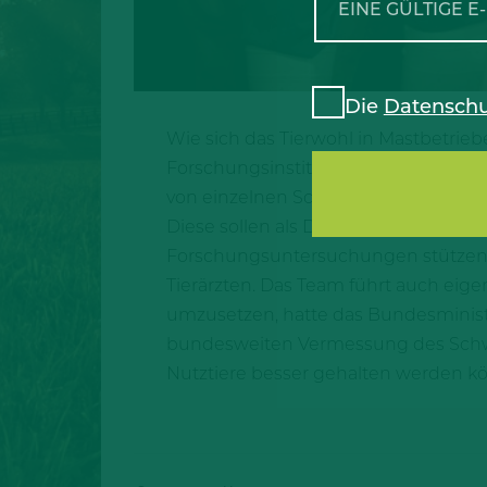
Die
Datenschu
Wie sich das Tierwohl in Mastbetrieb
Forschungsinstitut für Nutztierbiol
von einzelnen Schweinen und in Grupp
Diese sollen als Diskussionsgrundlag
Forschungsuntersuchungen stützen 
Tierärzten. Das Team führt auch eige
umzusetzen, hatte das Bundesminis
bundesweiten Vermessung des Schwein
Nutztiere besser gehalten werden k