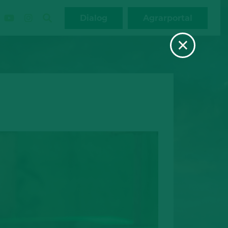
Dialog
Agrarportal
×