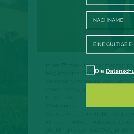
In der Tönnies-Unternehmensgruppe f
Die
Datenschu
Möglichkeiten. Dazu gehört unter a
erfahrene Mentorin aus einer anderen
stehen strategische Karriereplanung
In dieser Woche sind wir Gastgeber
Workshops am Tönnies-Stammsitz in 
Qualitätsmanagement Tillman‘s) war
inhaltliche Arbeit machten, wurden 
der Tillman‘s-Schnitzel-Welt auf d