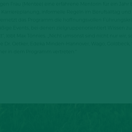
en Frau (Mentee) eine erfahrene Mentorin für ein Jahr b
Karriereplanung, informelle Regeln im Berufsalltag und 
ernetzt das Programm die hoffnungsvollen Führungskräft
ßige Events, bei denen zielgruppenorientiert Wissen zu 
t“, lobt Max Tönnies. „Nicht umsonst sind nicht nur wir,
e Dr. Oetker, Edeka Minden-Hannover, Wago, Goldbeck, S
tner in dem Programm vertreten.“