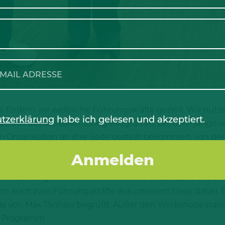
ördern wir weibliche Führungskräfte gezielt. Wir nutz
tzerklärung
habe ich gelesen und akzeptiert.
nderem das CrossMentoring-Programm, bei dem junge we
 Organisation an ihre Seite gestellt bekommen, von der
, Networking und zielgruppenorientierte Wissensvermit
 des Programms gewesen. An zwei Tagen haben insgesa
Rheda teilgenommen. Mit Simone Pelster (Bereichsleitu
en auch zwei Führungskräfte aus unserem Haus dabei. B
sie von Max Tönnies begrüßt. Außer den Workshops stan
em Programm.