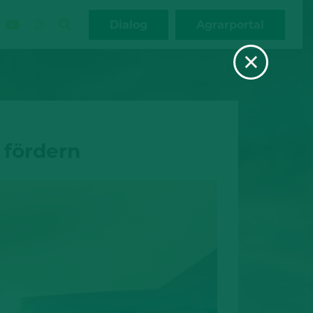
Dialog
Agrarportal
×
 fördern