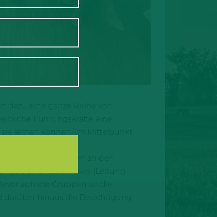
en dazu eine ganze Reihe von
ibliche Führungskräfte eine
 sie lernen können. Im Mittelpunkt
tlung.
mt mehr als 80 Frauen an den
ng IT) und Katrin Kowe (Leitung
evor sich die Gruppen an die
d darüber hinaus die Besichtigung