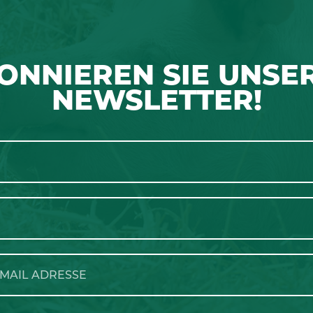
ONNIEREN SIE UNSE
NEWSLETTER!