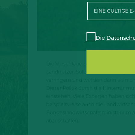
Die
Datenschu
Die Vorschläge zur erneuten Verschä
Landnutzer. Sollten die Vorschläge 
verringern und würden dann als nic
Dieser Politik durch die Hintertür 
einstehen. Viele Experten haben si
beispielsweise auch die Landwirtsc
Bundeslandwirtschaftsministerium an
abzuschaffen.