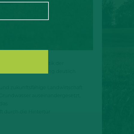
hland auf herbe Kritik der
riebe ihre Tierhaltung deutlich
 und zukunftsfähige Landwirtschaft
 Grundwasser auseinandergesetzt,
 das
 durch die Hintertür