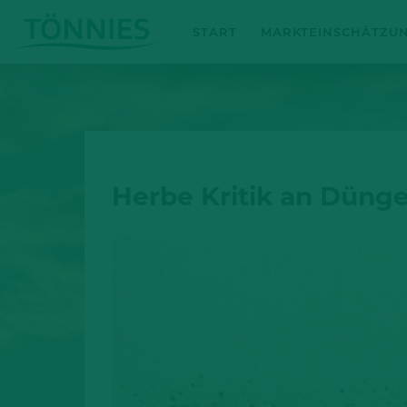
Zum
START
MARKTEINSCHÄTZU
Inhalt
springen
Herbe Kritik an Düng