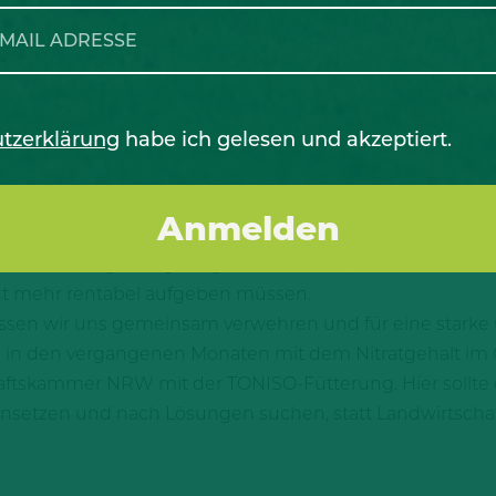
tzerklärung
habe ich gelesen und akzeptiert.
rfung der Düngemittelverordnung stoßen in ganz Deutsc
der Bundesregierung umgesetzt werden, müssen viele Bet
ht mehr rentabel aufgeben müssen.
müssen wir uns gemeinsam verwehren und für eine starke
ch in den vergangenen Monaten mit dem Nitratgehalt im
haftskammer NRW mit der TONISO-Fütterung. Hier sollte
setzen und nach Lösungen suchen, statt Landwirtschaft