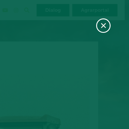
Dialog
Agrarportal
×