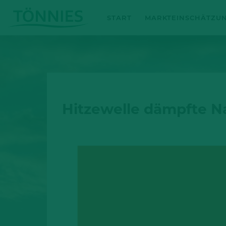
Zum
START
MARKTEINSCHÄTZU
Inhalt
springen
Hitzewelle dämpfte N