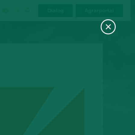
Dialog
Agrarportal
×