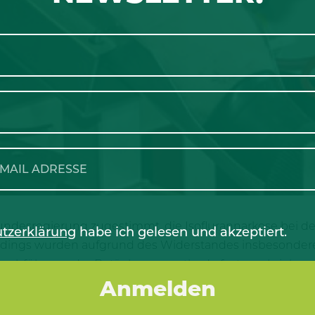
undesregierung zugestimmt, die Isoflurannarkose bei der
tzerklärung
habe ich gelesen und akzeptiert.
erdings wurden aufgrund des Widerstandes insbesondere
Durchführung der Betäubungsmethode festgeschrieben.
ng zur Isofluran-Betäubung durch den Landwirt an ein
Frank Greshake von der Landwirtschaftskammer NRW noch 