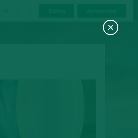
Dialog
Agrarportal
×