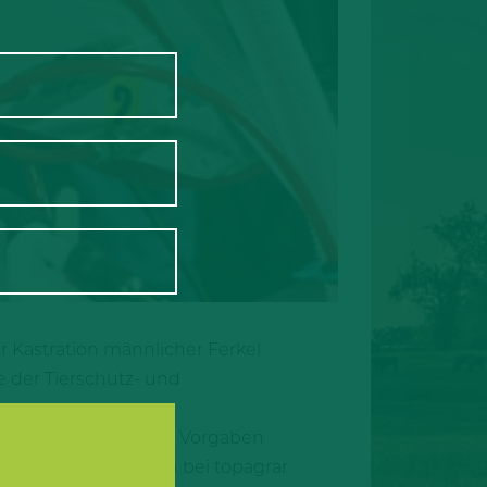
 Kastration männlicher Ferkel
 der Tierschutz- und
e Reihe zusätzlicher Vorgaben
einmal verständlich bei topagrar