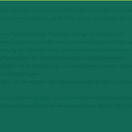
lter wird von sechs auf zwölf Stunden (und damit zweitä
 keine Demonstration, z.B. in Form eines Lernvideos. Die
ner Tierärztin/eines Tierarztes zwingend erforderlich.
es wird eine schriftliche und eine mündliche Prüfung 
ührung der Narkose muss der Landwirt Aufzeichnungen
uf Verlangen der Aufsichtsbehörde vorgelegt werden.
ution mit der Erstellung und Aktualisierung einer Leitl
utz beauftragen.
fen, ob die Abgabe des Narkosemittels an die Landwirt
:
https://www.topagrar.com/schwein/news/isofluran-ferke
/schwein/news/isofluran-ferkelkastrations-abitur-1182014