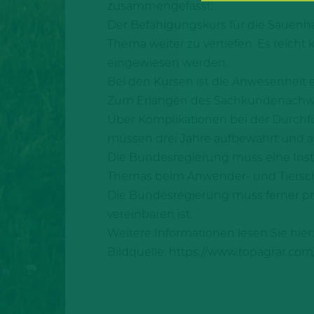
zusammengefasst:
Der Befähigungskurs für die Sauenha
Thema weiter zu vertiefen. Es reicht
eingewiesen werden.
Bei den Kursen ist die Anwesenheit ei
Zum Erlangen des Sachkundenachweis
Über Komplikationen bei der Durchf
müssen drei Jahre aufbewahrt und a
Die Bundesregierung muss eine Instit
Themas beim Anwender- und Tiersch
Die Bundesregierung muss ferner prü
vereinbaren ist.
Weitere Informationen lesen Sie hier
Bildquelle: https://www.topagrar.com