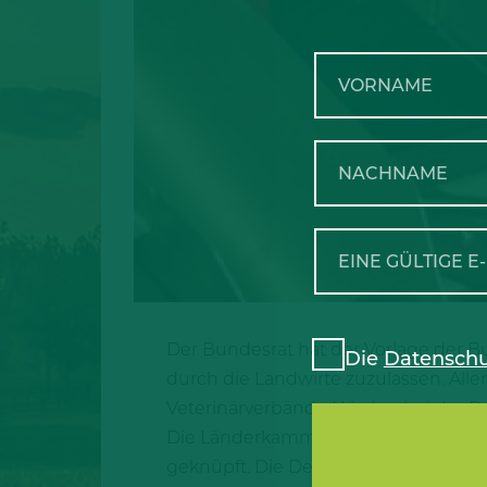
Der Bundesrat hat der Vorlage der B
Die
Datenschu
durch die Landwirte zuzulassen. All
Veterinärverbände Hürden bei der 
Die Länderkammer hat ihre Zustimmu
geknüpft. Die Details dazu hat Dr. 