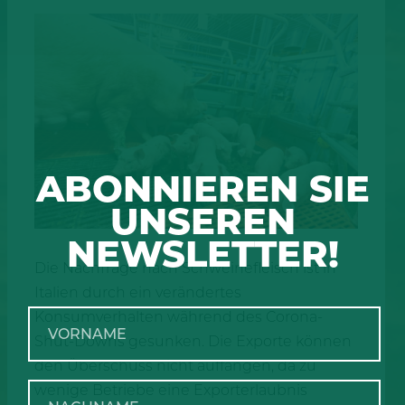
ABONNIEREN SIE
UNSEREN
NEWSLETTER!
Die Nachfrage nach Schweinefleisch ist in
Italien durch ein verändertes
Konsumverhalten während des Corona-
Shut-Downs gesunken. Die Exporte können
den Überschuss nicht auffangen, da zu
wenige Betriebe eine Exporterlaubnis