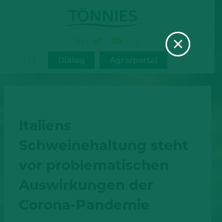
Zum
Inhalt
×
springen
Dialog
Agrarportal
Italiens
Schweinehaltung steht
vor problematischen
Auswirkungen der
Corona-Pandemie