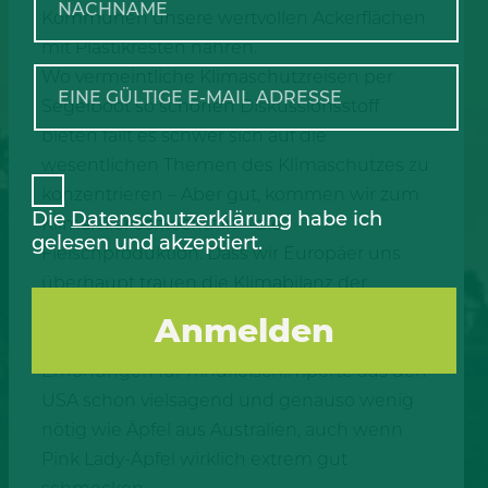
Kommunen unsere wertvollen Ackerflächen
mit Plastikresten nähren.
Wo vermeintliche Klimaschutzreisen per
Segelboot so schönen Diskussionsstoff
bieten fällt es schwer sich auf die
wesentlichen Themen des Klimaschutzes zu
konzentrieren – Aber gut, kommen wir zum
Die
Datenschutzerklärung
habe ich
Klimakiller schlechthin – die
gelesen und akzeptiert.
Fleischproduktion. Dass wir Europäer uns
überhaupt trauen die Klimabilanz der
inländischen Fleischproduktion zu
hinterfragen ist bei Zulassung der
Erhöhungen für Rindfleischimporte aus den
USA schon vielsagend und genauso wenig
nötig wie Äpfel aus Australien, auch wenn
Pink Lady-Äpfel wirklich extrem gut