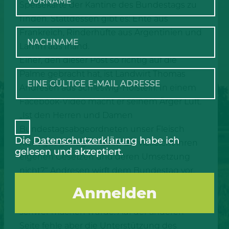
Speisekarte der Kantine des Bundestags zu
finden. Stattdessen gibt es: Ente aus
Frankreich, Rinderhüfte aus Argentinien und
Lamm aus Irland.
Einer, den dieser Post so richtig auf die
Palme gebracht hat, ist Landwirt Thomas
Andresen aus Schleswig-Holstein. In einem
Facebook-Video macht er seinem Ärger Luft.
„Ist den Herren und Damen
Bundestagsabgeordneten unser Fleisch
Die
Datenschutzerklärung
habe ich
nicht gut genug? Trauen die vielleicht ihren
gelesen und akzeptiert.
eigenen Gesetzen und deren Umsetzung
nicht?“ Andresen wirft dem Bundestag vor,
dass er Landwirte mit immer neuen
Auflagen traktiere und ihnen das Leben
schwer machen würde. Auf der anderen
Seite fehle aber die Unterstützung des