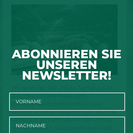
ABONNIEREN SIE
UNSEREN
NEWSLETTER!
Wie sehen der Stall und die Tierhaltung der
Zukunft aus? Dieser Frage geht
Bundeslandwirtschaftsministerin Julia
Klöckner schon seit längerem nach. Nun hat
sie deutlich gemacht, dass sie den Umbau
der Tierhaltung in Deutschland weiter und