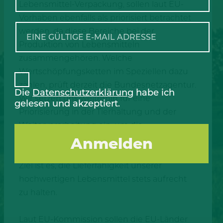
Lebensmittel-Verpackung, sollen laut EU-
Vorhaben ebenfalls als priorisiert betrachtet
werden, da diese Bereiche bei der
Produktion von Lebensmitteln
zusammengehören. Welche
Wertschöpfungsketten im Speziellen dazu
zählen, prüft derzeit die Bundesnetzagentur.
Die
Datenschutzerklärung
habe ich
Wir setzen uns weiterhin für eine
gelesen und akzeptiert.
Priorisierung in der Tierhaltung und der
Weiterverarbeitung ein, um die
Versorgungssicherheit und den Tierschutz
gewährleisten zu können. Unser wichtigstes
Ziel ist es, die Lieferfähigkeit unserer
hochwertigen Lebensmittel stets aufrecht
zu halten.
Laut EU-Kommission sollen die EU-Länder