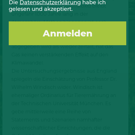
Die
Datenschutzerklärung
habe ich
Moleküle. Aber: Kohlenstoffdioxid bleibt
gelesen und akzeptiert.
ungefähr 1000 Jahre lang in der
Atmosphäre, Methan hingegen ist nach
zehn Jahren abgebaut. Kurzum: Solange
nicht mehr Methan in die Atmosphäre
abgegeben wird als wieder zerfällt, hat das
Gas keinen verstärkenden Effekt auf den
Klimawandel.
Die Untersuchungsergebnisse aus England
spiegeln die Einschätzung von Professor Dr.
Wilhelm Windisch wider. Windisch ist
ehemaliger Ordinarius für Tierernährung an
der Technischen Universität München. Es
gebe mittlerweile eine Reihe von
Statements und Szenarien namhafter
wissenschaftlicher Einrichtungen, die die