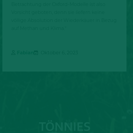
Betrachtung der Oxford-Modelle ist also
Vorsicht geboten, denn sie liefern keine
völlige Absolution der Wiederkäuer in Bezug
auf Methan und Klima.“
Fabian
Oktober 6, 2023