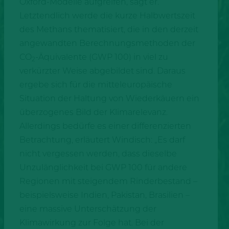
Oxford-Modelle aufgreifen, sagt er.
Letztendlich werde die kurze Halbwertszeit
des Methans thematisiert, die in den derzeit
angewandten Berechnungsmethoden der
CO
-Äquivalente (GWP 100) in viel zu
2
verkürzter Weise abgebildet sind. Daraus
ergebe sich für die mitteleuropäische
Situation der Haltung von Wiederkäuern ein
überzogenes Bild der Klimarelevanz.
Allerdings bedürfe es einer differenzierten
Betrachtung, erläutert Windisch: „Es darf
nicht vergessen werden, dass dieselbe
Unzulänglichkeit bei GWP 100 für andere
Regionen mit steigendem Rinderbestand –
beispielsweise Indien, Pakistan, Brasilien –
eine massive Unterschätzung der
Klimawirkung zur Folge hat. Bei der