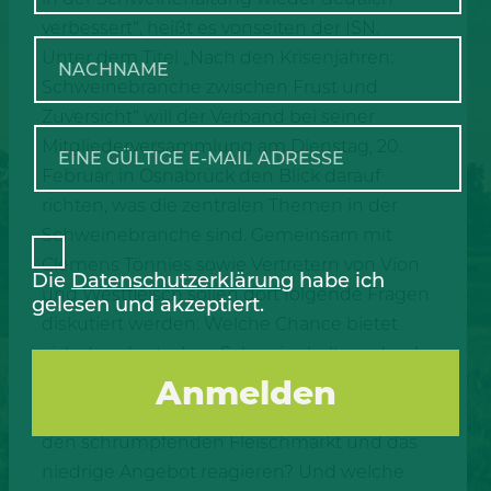
verbessert“, heißt es vonseiten der ISN.
Unter dem Titel „Nach den Krisenjahren:
Schweinebranche zwischen Frust und
Zuversicht“ will der Verband bei seiner
Mitgliederversammlung am Dienstag, 20.
Februar, in Osnabrück den Blick darauf
richten, was die zentralen Themen in der
Schweinebranche sind. Gemeinsam mit
Clemens Tönnies sowie Vertretern von Vion
Die
Datenschutzerklärung
habe ich
und Westfleisch sollen dort folgende Fragen
gelesen und akzeptiert.
diskutiert werden: Welche Chance bietet
sich den deutschen Schweinehaltern durch
das stark reduzierte Angebot an Schweinen?
Wie werden die Schlachtunternehmen auf
den schrumpfenden Fleischmarkt und das
niedrige Angebot reagieren? Und welche