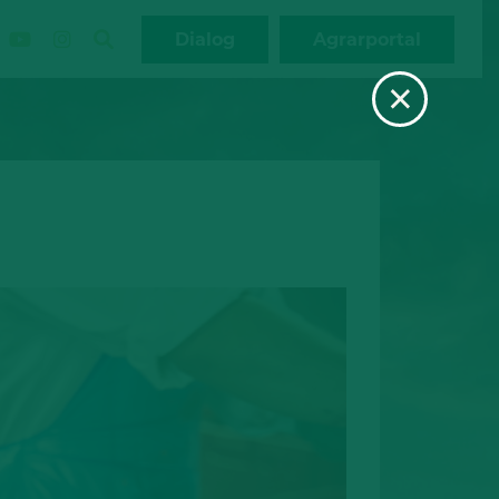
Dialog
Agrarportal
×