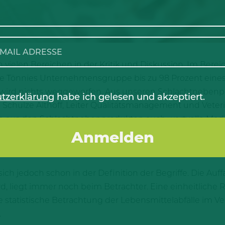
ielen Bereichen in der Kritik und Diskussion. Im Bereic
e Tönnies Unternehmensgruppe bis zu 98 Prozent eines T
s wird nichts weggeworfen. Aus unseren Schlachtneben
tzerklärung
habe ich gelesen und akzeptiert.
 Schulze Althoff, Leiter Qualitätsmanagement und Vete
den aus den Schlachtnebenprodukten auch wertvolle M
 Lebensmittel verzehrt werden, können daraus wertvo
sich jedoch schon in der Definition der Begriffe. Die Auf
ird, liegt immer noch beim Betrachter. Eine einheitlich
ne statistische Betrachtung der Lebensmittelabfälle im V
.