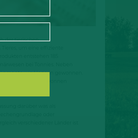
h der tierischen
ieres, um eine effiziente
produkten entstehen 185
rinärwesen bei Tönnies. Neben
edikamente wie Heparin gewonnen.
lle Nebenprodukte gewonnen
fassung darüber was als
e Rechengrundlage oder
ergleich verschiedener Länder ist