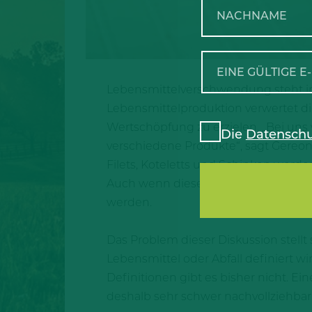
Lebensmittelverschwendung steht in v
Lebensmittelproduktion verwertet di
Wertschöpfung zu erzielen. „Bei un
Die
Datenschu
verschiedene Produkte“, sagt Gereon
Filets, Koteletts und Schinken wer
Auch wenn diese Produkte nicht als
werden.
Das Problem dieser Diskussion stellt 
Lebensmittel oder Abfall definiert w
Definitionen gibt es bisher nicht. Ei
deshalb sehr schwer nachvollziehbar