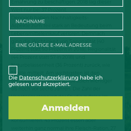
Ernährung zu beschäftigen. 2018 lag dieser
Wert nur bei 37 Prozent.
Dennoch haben Nachhaltigkeits-
Aspekte zum Teil stark an Bedeutung beim
Lebensmitteleinkauf verloren. Demnach
ging die Wichtigkeit von Saisonalität (40
Prozent statt 50 Prozent in 2018), Regionalität
(44 Prozent statt 57 in 2018) und
Naturbelassenheit (36 Prozent) zurück, wie
Nestle mitteilt. Am wichtigsten ist den
Die
Datenschutzerklärung
habe ich
Verbrauchern der Preis – deutlich wichtiger
gelesen und akzeptiert.
als noch vor sechs Jahren. Die Zahl der
Vegetarier stagniert der Studie zufolge im
einstelligen Prozentbereich. 48 Prozent
gaben an, Fleisch bewusster zu
konsumieren. 43 Prozent essen aber
weiterhin ganz normal ihre Fleisch-Ration, 27