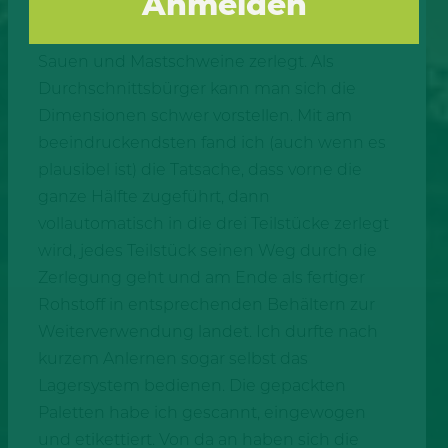
einen Einblick in die Zerlegung bekommen.
Wie der Name schon sagt, werden hier
Sauen und Mastschweine zerlegt. Als
Durchschnittsbürger kann man sich die
Dimensionen schwer vorstellen. Mit am
beeindruckendsten fand ich (auch wenn es
plausibel ist) die Tatsache, dass vorne die
ganze Hälfte zugeführt, dann
vollautomatisch in die drei Teilstücke zerlegt
wird, jedes Teilstück seinen Weg durch die
Zerlegung geht und am Ende als fertiger
Rohstoff in entsprechenden Behältern zur
Weiterverwendung landet. Ich durfte nach
kurzem Anlernen sogar selbst das
Lagersystem bedienen. Die gepackten
Paletten habe ich gescannt, eingewogen
und etikettiert. Von da an haben sich die