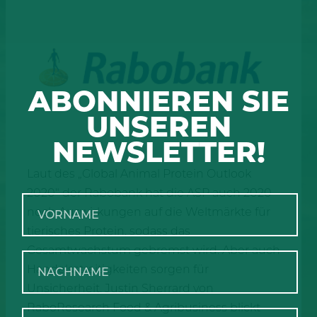
ABONNIEREN SIE
UNSEREN
NEWSLETTER!
Laut des „Global Animal Protein Outlook
2020″ der Rabobank hat die ASP auch 2020
noch Auswirkungen auf die Weltmärkte für
tierisches Protein, sodass das
Gesamtwachstum gebremst wird. Aber auch
Handelsstreitigkeiten sorgen für
Unsicherheit. Justin Sherrard von
RaboResearch Food & Agribusiness blickt