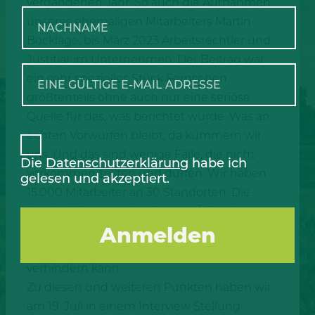
vergangenen Jahr. So auch die Aufnahmen
unseres ehemaligen Mitarbeiters Martin
Bocklage, bis März 2023 Arbeitsrechtler und
Justitiar im Unternehmen. Der Beitrag war
ein sehr spezielles Stück Fernsehen
größtenteils ohne auch nur eine seriöse
Quelle für das, was berichtet wurde. Was an
echten Vorwürfen bleibt, da kümmern wir
uns. Und das sind wenige Fälle, die nicht
Die
Datenschutzerklärung
habe ich
vorkommen sollten und dürfen. Wir haben
gelesen und akzeptiert.
15.000 Mitarbeiter an 30 Standorten. Die
Anschuldigungen basieren auf einzelnen
Verfehlungen von Mitarbeitern, die man trotz
bestmöglicher Instrumente nicht
verhindern kann.
Zu diesen und weiteren Punkten haben wir
am 19. Juli in einem Interview Stellung