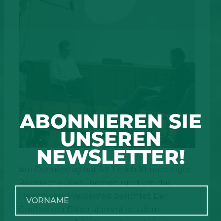
ABONNIEREN SIE
UNSEREN
NEWSLETTER!
Am Donnerstag hat Sat.1 nach 18-monatiger
Recherche über Themen rund um das
Fleischwerk Weißenfels berichtet. Der
Großteil der Bilder stammt aus dem