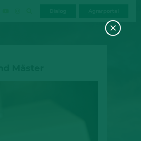
Dialog
Agrarportal
×
und Mäster