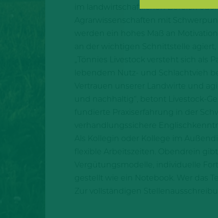
im landwirtschaftlichen Bereich od
Agrarwissenschaften mit Schwerpunkt 
werden ein hohes Maß an Motivation,
an der wichtigen Schnittstelle agie
„Tönnies Livestock versteht sich als
lebendem Nutz- und Schlachtvieh b
Vertrauen unserer Landwirte und ag
und nachhaltig“, betont Livestock-Ge
fundierte Praxiserfahrung in der S
verhandlungssichere Englischkenntnis
Als Kollegin oder Kollege im Außend
flexible Arbeitszeiten. Obendrein gi
Vergütungsmodelle, individuelle For
gestellt wie ein Notebook. Wer das 
Zur vollständigen Stellenausschreib