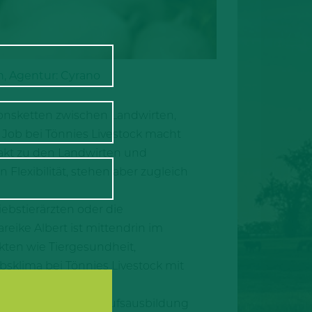
n, Agentur: Cyrano
tionsketten zwischen Landwirten,
 Job bei Tönnies Livestock macht
takt zu den Landwirten und
lexibilität, stehen aber zugleich
bstierärzten oder die
eike Albert ist mittendrin im
ten wie Tiergesundheit,
sklima bei Tönnies Livestock mit
h abgeschlossene Berufsausbildung