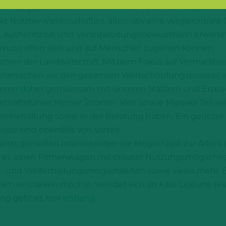
er ein abgeschlossenes Studium der Veterinärmedizin be
Nutztierwissenschaften, alternativ eine vergleichbare Q
 Authentizität und Verantwortungsbewusstsein erwartet
rt, muss offen sein und auf Menschen zugehen können.
 Partner der Landwirtschaft. Mit dem Fokus auf Vermarkt
eherrschen wir den gesamten Wertschöpfungsprozess vo
ieren daher gemeinsam mit unseren Mästern und Erzeuge
schäftsführer Heiner Strömer. Wer so wie Mareike Teil s
chweinehaltung sowie in der Beratung haben. Ein geübte
se sind ebenfalls von Vorteil.
ienst genießen Interessenten die Möglichkeit zur Arbeit
bt es einen Firmenwagen mit privater Nutzungsmöglichkei
t- und Weiterbildungsmöglichkeiten sowie vieles mehr.
Team verstärken möchte, wendet sich an Kate Lejeune (
ka
ung geht es
hier entlang
.