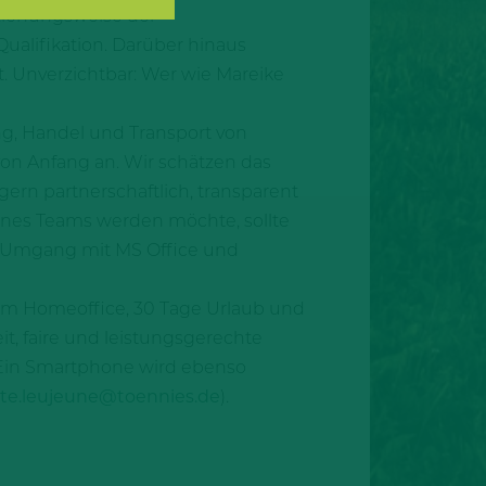
ziehungsweise der
ualifikation. Darüber hinaus
. Unverzichtbar: Wer wie Mareike
ung, Handel und Transport von
n Anfang an. Wir schätzen das
rn partnerschaftlich, transparent
eines Teams werden möchte, sollte
r Umgang mit MS Office und
 im Homeoffice, 30 Tage Urlaub und
t, faire und leistungsgerechte
 Ein Smartphone wird ebenso
te.leujeune@toennies.de
).