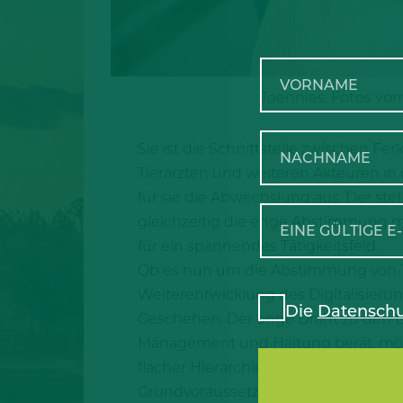
Toennies, Fotos vo
Sie ist die Schnittstelle zwischen F
Tierärzten und weiteren Akteuren in
für sie die Abwechslung aus. Der ste
gleichzeitig die enge Abstimmung mit
für ein spannendes Tätigkeitsfeld.
Ob es nun um die Abstimmung von Ti
Weiterentwicklung des Digitalisierun
Die
Datenschu
Geschehen. Der enge Draht zu den L
Management und Haltung berät, möcht
flacher Hierarchie, kurzen Entsche
Grundvoraussetzung für den Job, den