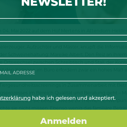
NEWSLETTER!
m 04. Mai 2022 auf dem Hof Mertens in Attendorn-Helde
erkelerzeuger, Aufzüchter und Mäster, knüpft die Informa
 der Schweinehaltung: Mareike Albert. Den Reiz an ihrem
te Ortswechsel zwischen Schreibtisch und Stall, der Kon
 den Kollegen im Büro erfordern zwar ein hohes Maß an F
ergesundheitsscreenings in Zusammenarbeit mit Betrie
gsprozesses im Bereich Qualität und Beratung geht – Mar
tzerklärung
habe ich gelesen und akzeptiert.
andwirten, die sie beispielsweise zu Themenschwerpunk
e sie nicht missen. Ebenso wenig das familiäre Betrieb
idungswegen und direkter Kommunikation.
 Mareike mit Leib und Seele macht, ist eine erfolgreic