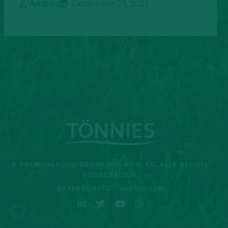
Andrea
Dezember 23, 2022
© PREMIUM FOOD GROUP APS & CO. KG. ALLE RECHTE
VORBEHALTEN.
DATENSCHUTZ
IMPRESSUM