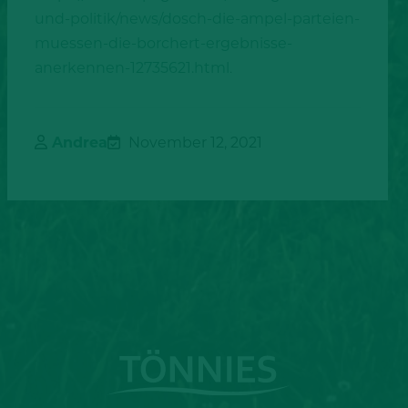
und-politik/news/dosch-die-ampel-parteien-
muessen-die-borchert-ergebnisse-
anerkennen-12735621.html
.
Andrea
November 12, 2021