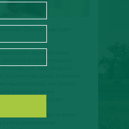
sminister Özdemir vorgelegten
chiedet werden. Nachdem dieser
te das Gesetz in der kommenden
lt werden, um dann im April in
in. So kommt das Gesetz frühestens
ies Hauptstadtbüros, den Prozess.
t, fundierte Kritik aus
n. Auch die Ablehnung des
 Problemen und Zielen in keiner
g für eine tierwohlrechte