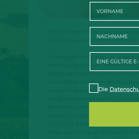
Aktuell ringen die Regierungsfrakt
Tierhaltungskennzeichnungsgesetz. Ei
Ursprünglich sollte das Gesetz bere
Termin aufgrund von Differenzen in 
Woche abschließend im Ausschuss fü
zur weiteren Lesung in den Bundesta
Die
Datenschu
im April in den Ausschuss. „Das ist 
Das Bundesministerium für Ernährung
Berufstand und Verbänden aufzugre
Agrarausschusses des Bundesrates wa
Insgesamt werden die gesetzlichen
Weise gerecht, so die Kritik vieler V