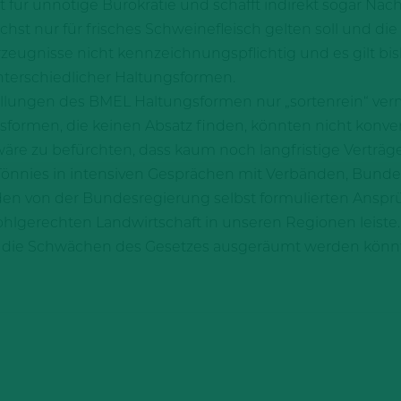
t für unnötige Bürokratie und schafft indirekt sogar Nach
chst nur für frisches Schweinefleisch gelten soll und di
zeugnisse nicht kennzeichnungspflichtig und es gilt bis
terschiedlicher Haltungsformen.
ellungen des BMEL Haltungsformen nur „sortenrein“ ver
formen, die keinen Absatz finden, könnten nicht konventi
äre zu befürchten, dass kaum noch langfristige Verträg
 Tönnies in intensiven Gesprächen mit Verbänden, Bundes
den von der Bundesregierung selbst formulierten Ansp
rwohlgerechten Landwirtschaft in unseren Regionen leiste
e die Schwächen des Gesetzes ausgeräumt werden könnte