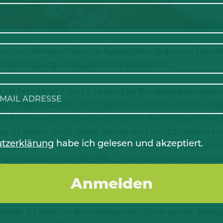
ionen um Kompromisse zur Ausgestaltung des von Bunde
ne Einigung ist bis jetzt nicht abzusehen.
its im Februar in 2. und 3. Lesung im Bundestag verabs
der Ampel-Koalition nicht gehalten werden konnte, soll
r Ernährung und Landwirtschaft im Bundestag behande
g zu gehen. Auch dieser Termin wird nicht zu halten se
tzerklärung
habe ich gelesen und akzeptiert.
auch gut so“, kommentiert Thomas Dosch, Leiter des Tönn
 und Landwirtschaft (BMEL) habe von Anfang an versäum
ifen und Verbesserungen in das Gesetz mit aufzunehme
r für das BMEL kein Anlass für wichtige Korrekturen.
 Regelungen den in der Gesetzesbegründung genannten
erbände. Es leistet in der vorliegenden Form keinen Beitra