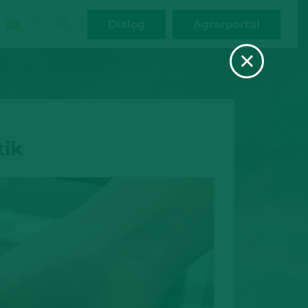
Dialog
Agrarportal
×
tik