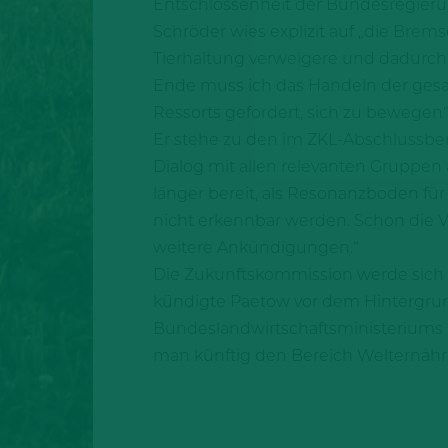
Entschlossenheit der Bundesregieru
Schröder wies explizit auf „die Brem
Tierhaltung verweigere und dadurch 
Ende muss ich das Handeln der gesam
Ressorts gefordert, sich zu bewegen
Er stehe zu den im ZKL-Abschlussber
Dialog mit allen relevanten Gruppen 
länger bereit, als Resonanzboden f
nicht erkennbar werden. Schon die V
weitere Ankündigungen.“
Die Zukunftskommission werde sich r
kündigte Paetow vor dem Hintergrund
Bundeslandwirtschaftsministeriums b
man künftig den Bereich Welternähru