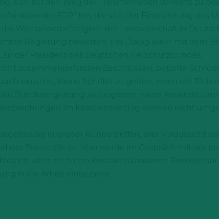
ng, sich auf den Weg der Transformation vorwärts zu b
serfunktion der FDP“ hin, die sich der Finanzierung des 
die Wettbewerbsfähigkeit der Landwirtschaft in Deutsch
ten Regierung bewerten. Ein Dialog allein mit dem BMEL
“, so der Präsident des Deutschen Tierschutzbundes.
icht zusammengefassten Beschlüssen, betonte Schröder,
auch einzelne, kleine Schritte zu gehen, wenn die Richt
ür die Bundesregierung zu fungieren, wenn konkrete 
ersprechungen im Koalitionsvertrag werden nicht umgese
egelmäßig in großer Runde treffen, aller Voraussicht na
 der Personalie an. Man werde im Gespräch mit der pol
leiben, aber auch den Kontakt zu anderen Ressorts such
ng in die Arbeit einbeziehe.