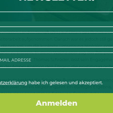
mmission Landwirtschaft (ZKL) auf Bitten des Bundesmi
Weiterarbeit aufgenommen. Danach war es jedoch still 
dienen soll, um die konkrete Umsetzung zentraler, poli
her zu erörtern. In dieser Woche aber zog das ZKL plötz
ierschutzbunds, Thomas Schröder, lässt sein Engagemen
i der Ampel-Koalition den Ehrgeiz, die einstimmig gef
schutz besteht die Arbeit der Bundesregierung bislang 
tzerklärung
habe ich gelesen und akzeptiert.
 nach zwei Jahren Regierungszeit ein dürftiges Ergebni
er in einer persönlichen Erklärung. Er lasse daher seine 
krete Initiativen seitens der Bundesregierung und des P
gte Überarbeitung des Tierschutzgesetzes. Dessen Vorla