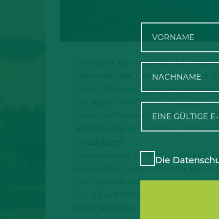
Vor einem Jahr hatte die Zukunftsko
Landwirtschaft, Cem Özdemir, ihre 
Forum für einen Interessenausgleich 
des Agrar- und Ernährungssystems nä
Denn der Präsident des Deutschen T
vermisst eigenen Angaben zufolge be
umzusetzen.
„Insbesondere im Themenbereich Tier
Die
Datenschu
Ankündigung von Initiativen. Das ist
nicht gerecht wird“, so Thomas Schröd
ZKL bis auf Weiteres ruhen, bis kon
betreffe insbesondere die angekündi