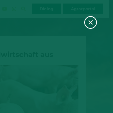
Dialog
Agrarportal
×
wirtschaft aus