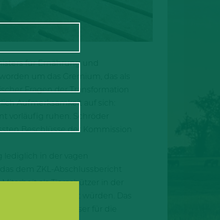
nisters für Ernährung und
geworden um das Gremium, das als
tischer Fragen der Transformation
lich Aufmerksamkeit auf sich:
t vorläufig ruhen. Schröder
assten Beschlüsse der Kommission
lediglich in der vagen
s, das dem ZKL-Abschlussbericht
Mitarbeit als Tierschützer in der
arlaments eingebracht würden. Das
ge sei der Gradmesser für die