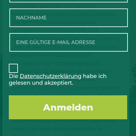
langlebige, gesunde und resiliente
Nutztiere, ein genetisches Leistungsniveau,
das dem Produktionspotenzial des
verfügbaren Futters entspricht, und
konsequente Förderung der Tiergesundheit.
„Alles in allem ist das nichts anderes als eine
professionelle Kreislaufwirtschaft.“
Das Podium war hochkarätig besetzt.
Professor Dr. Dr. Kai Frölich (Arche Warder)
Die
Datenschutzerklärung
habe ich
machte deutlich, wie intensive und
gelesen und akzeptiert.
extensive Nutztierhaltung zusammenpassen
und wie die Arche Warder mit der Erhaltung
bedrohter Rassen dazu beiträgt.
Weidehaltung, Emissionen und Biodiversität
rückte Professor Dr. Friedhelm Taube in den
Fokus. Lars Broer (Landwirtschaftliche