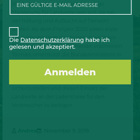
diese Kennzeichnung eine freiwillige
Markierung für Landwirte sein soll, die bei
der Haltung und Aufzucht auf Tierwohl
achten. Ab dem Frühjahr 2020 sollen erste
Produkte mit dem staatlichen, freiwilligen
Die
Datenschutzerklärung
habe ich
Tierwohlkennzeichen im Handel erscheinen.
gelesen und akzeptiert.
Tönnies unterstützt die Bundesministerin in
ihrem Vorgehen, schließlich fördern wir
unsere Erzeuger schon lange dabei,
Tierwohl und Tierschutz in der Haltung
sicherzustellen und diesen Einsatz der
Landwirte an der Ladentheke für den
Verbraucher zu belegen.
Andrea
November 9, 2018