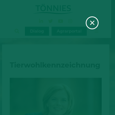
Zum
Inhalt
×
springen
Dialog
Agrarportal
Tierwohlkennzeichnung