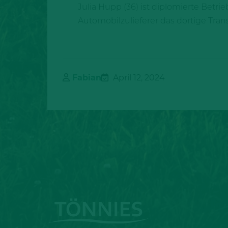
Julia Hupp (36) ist diplomierte Betrie
Automobilzulieferer das dortige Tr
Fabian
April 12, 2024