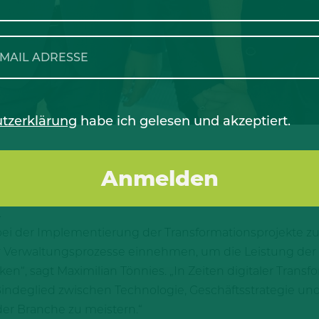
tzerklärung
habe ich gelesen und akzeptiert.
üßt Julia Hupp in der Geschäftsleitung. Als Chief Trans
rmationsarbeiten in der Gruppe. Zu ihren Kernaufgaben 
e Change-Management. Ziel ist die Stärkung der Kultur
.
e bei der Implementierung der Transformationsprojekte 
er Verwaltungsprozesse einnehmen, um die Leistung der
n“, sagt Maximilian Tönnies. „In Zeiten digitaler Transfo
 Bindeglied zwischen Technologie, Geschäftsstrategie 
er Branche zu meistern.“