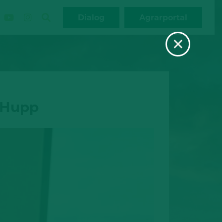
Dialog
Agrarportal
×
a Hupp