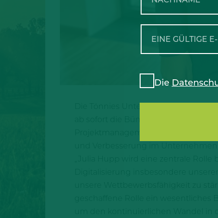
Die
Datenschu
Die Tönnies Unternehmensgruppe begr
ab sofort die Bündelung der Transfo
Projektmanagement und das operativ
und Verbesserung im Unternehmen
„Julia Hupp wird eine zentrale Roll
Digitalisierung insbesondere unser
unsere Wettbewerbsfähigkeit zu stärke
geschaffene Rolle ein wesentliches
um den kontinuierlichen Wandel in d