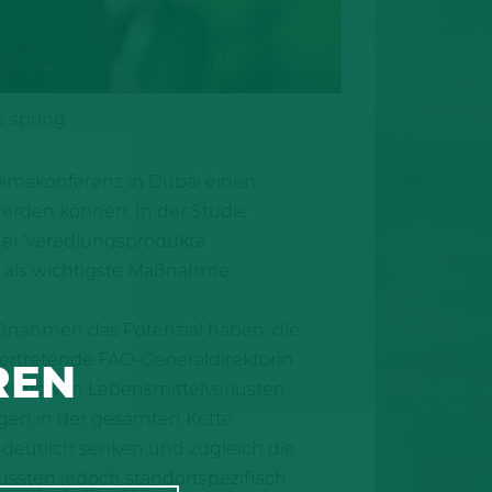
e spring
Klimakonferenz in Dubai einen
werden können. In der Studie
scher Veredlungsprodukte
te als wichtigste Maßnahme
aßnahmen das Potenzial haben, die
vertretende FAO-Generaldirektorin
REN
gerung von Lebensmittelverlusten
ngen in der gesamten Kette
deutlich senken und zugleich die
sten jedoch standortspezifisch