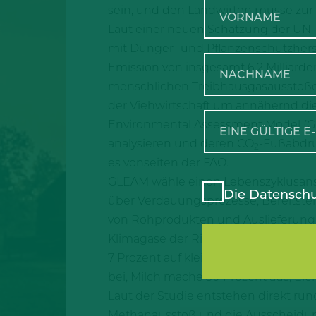
sein, und den Landwirten müsse zur
Laut einer neuen Schätzung der UN-Or
mit Dünger- und Pflanzenschutzherst
Emission von insgesamt 6,2 Milliard
menschlichen Treibhausgasausstoßes
der Viehwirtschaft um annähernd die 
Environmental Assessment Model (GLE
analysieren und deren CO
-Fußabdru
2
es vonseiten der FAO.
GLEAM wähle einen Lebenszyklusansa
Die
Datenschu
über Verdauungsprozesse, Bereitstel
von Rohprodukten und Auslieferung 
Klimagase der Rinderhaltung zugerech
7 Prozent auf kleine Wiederkäuer. Ka
bei, Milch mache 30 Prozent aus, Eier
Laut der Studie entstehen direkt run
Methanausstoß und die Ausscheidunge