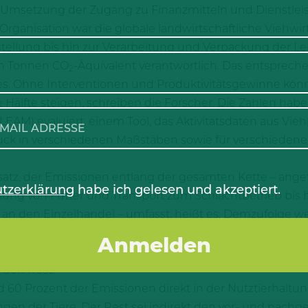
 Umsetzung der Zugang zu Finanzmitteln und Dienstlei
ganisation war die globale landwirtschaftliche Viehwirt
ellung bis hin zur Verarbeitung und Verpackung der Leb
en Tonnen CO
-Äquivalent verantwortlich. Das entsprech
2
. Ohne Interventionen und Produktivitätsgewinne könn
Hälfte steigen, schreiben die Forscher. Die Zahlen haben
AM) evaluiert, einem Tool, das Aktivitätsdaten aus Vi
ck in verschiedenen Maßstäben sowie für verschiedene
tz, der Emissionen entlang der gesamten Kette – angef
tzerklärung
habe ich gelesen und akzeptiert.
lung von Futter und Transport zum Schlachtbetrieb bis 
an den Einzelhandel – umfasst, heißt es. Demzufolge w
net. Es folgen Schweine mit 14 und Geflügel mit 9 Prozen
tegorisiert in Produktgruppen trage die Fleischproduktio
 den Rest.
d 60 Prozent der Emissionen direkt in der Nutztierhaltun
n der Tiere. Der Rest sei indirekt den vor- und nachg