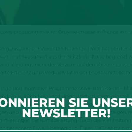
 cows producing milk for Gruyere cheese in France in th
organisation der Vereinten Nationen (FAO) hat bei der 
n von Treibhausgasen aus der Nutztierhaltung begrenzt 
ird allerdings nicht der Verzicht auf den Verzehr tieri
rte Effizienz und Produktivität in der Lebensmittelket
hrgeizige und innovative Programme sowie umfassende M
ändern, während die Produktion wächst“, sagte die stell
ONNIEREN SIE UNSE
ng der Tiergesundheit, der Zuchtpraktiken, die Verrin
NEWSLETTER!
en und vor allem Produktivitäts- und Effizienzsteigeru
mierungen die Klimabelastung durch die Viehhaltung 
h tierischem Eiweiß befriedigen. Diese Maßnahmen müs