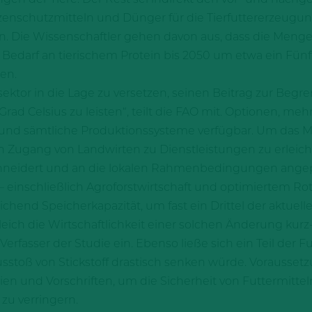
zenschutzmitteln und Dünger für die Tierfuttererzeugun
n. Die Wissenschaftler gehen davon aus, dass die Meng
arf an tierischem Protein bis 2050 um etwa ein Fünftel
en.
hsektor in die Lage zu versetzen, seinen Beitrag zur Beg
Grad Celsius zu leisten“, teilt die FAO mit. Optionen, me
n und sämtliche Produktionssysteme verfügbar. Um das 
n Zugang von Landwirten zu Dienstleistungen zu erleich
chneidert und an die lokalen Rahmenbedingungen angep
 einschließlich Agroforstwirtschaft und optimiertem Rot
chend Speicherkapazität, um fast ein Drittel der aktue
ch die Wirtschaftlichkeit einer solchen Änderung kurz- 
 Verfasser der Studie ein. Ebenso ließe sich ein Teil der 
sstoß von Stickstoff drastisch senken würde. Vorausse
linien und Vorschriften, um die Sicherheit von Futtermitt
zu verringern.