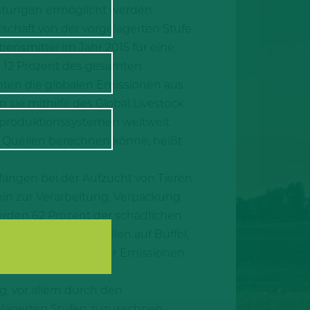
stungen ermöglicht werden.
schaft von der vorgelagerten Stufe
ensmittel im Jahr 2015 für eine
e 12 Prozent des gesamten
ten die globalen Emissionen aus
 sie mithilfe des Global Livestock
ehproduktionssystemen weltweit
 Quellen berechnen könne, heißt
angen bei der Aufzucht von Tieren
hin zur Verarbeitung, Verpackung
erden 62 Prozent der schädlichen
t. 8 Prozent entfallen auf Büffel,
n zu zwei Dritteln der Emissionen
g, vor allem durch den
elagerten Stufen zuzurechnen,