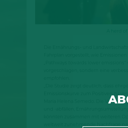
A herd of
Die Ernährungs- und Landwirtschafts
Fahrplan vorgestellt, wie Emissione
„Pathways towards lower emissions“ w
vorgeschlagen, sondern eine verbesse
empfohlen.
„Die Studie zeigt deutlich, dass e
Emissionskurve zum Positiven zu ver
AB
Maria Helena Semedo. Die Verbesseru
und -abfällen, Ernährungsumstellung
könnten zusammen mit weiteren Opti
weltweit zunehmende Nachfrage nac