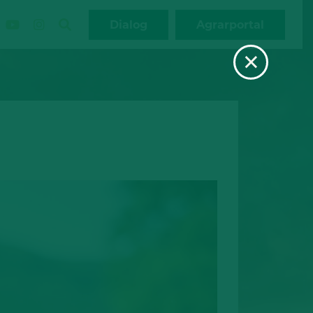
Dialog
Agrarportal
×