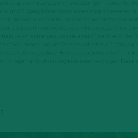
 Züchtung und Futterzusammensetzungen – einschließlich
eits- und Zugänglichkeitsproblemen möglicherweise nicht
ispielsweise wahrscheinlich nicht von Strategien profit
rden. Darüber hinaus werden die Minderungseffekte du
teln davon abhängen, was sie ersetzt“, heißt es in der S
g sei die Förderung der Tiergesundheit zur Erhöhung de
 Protein „ohne größere Herden oder Schwärme“. Für die 
n Erträgen und bilden zugleich einen wichtigen Kanal z
23