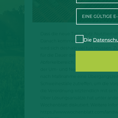
Dass die neue Tierschutz-Nutztierhal
Die
Datenschu
Danach kommen mit der Umsetzung d
wird sich deshalb viel tun müssen. 
für die Dauer der Fixierung und die 
Abferkelbereich. Viele Schweinebaue
der Um- und Neubauten kommen zusät
nach Maßnahme eine Übergangszeit. B
Schweineställe zutreffen, um die Vo
die Verordnung letztendlich mit sich
Über Lösungsansätze hat unter and
Wochenblatt diskutiert. Weitere Info
https://www.wochenblatt.com/landw