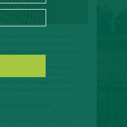
e Angelegenheit des Gesetzgebers.
Deckzentrum von Schweineställen
t werden. Ebenso gibt es Vorgaben
ungen gibt es auch im
. Die finanziellen Auswirkungen
aben erhalten die Landwirte je
ieren, welche Vorgaben auf ihre
 welche individuellen Maßnahmen
ftskammer NRW mit dem
ckzentrum-bewegungsbucht-co-