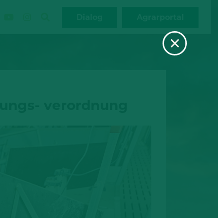
Dialog
Agrarportal
×
tungs- verordnung