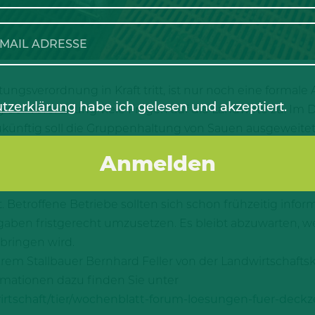
tungsverordnung in Kraft tritt, ist nur noch eine formal
tzerklärung
habe ich gelesen und akzeptiert.
er Verordnung viele Fragen auf die Landwirte zu. Im 
Zukünftig soll die Gruppenhaltung von Sauen ausgeweite
Größe des Aktivitäts- und Liegebereichs. Ähnliche Neuer
rn werden ihre Ställe diesbezüglich überplanen müssen
zlich auf die Betriebe zu. Für die Umsetzung der Vorg
etroffene Betriebe sollten sich schon frühzeitig inform
rgaben fristgerecht umzusetzen. Es bleibt abzuwarten,
 bringen wird.
erem Stallbauer Bernhard Feller von der Landwirtscha
rmationen dazu finden Sie unter
irtschaft/tier/wochenblatt-forum-loesungen-fuer-de