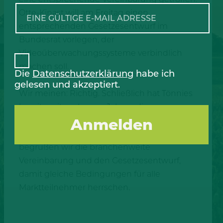
Otte-Kinast will am Freitag einen
entsprechenden Gesetzesentwurf im
Bundesrat vorlegen, der
Videoüberwachungssysteme verbindlich
machen soll.
Die
Datenschutzerklärung
habe ich
gelesen und akzeptiert.
Wir meinen: Richtig. Schließlich hat Tönnies
bereits seit mehreren Jahren die
Videoüberwachung installiert. Als
Innovationsführer in Sachen Tierschutz
begrüßen wir die branchenweite
Vereinbarung und den Gesetzesentwurf,
damit gleiche Bedingungen für alle
Marktteilnehmer herrschen.