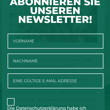
ABONNIEREN SIE
UNSEREN
NEWSLETTER!
Die internationalen Marktagenturen Reuters
und Bloomberg berichten in diesen Tagen
über massive Keulungen auf dem
chinesischen Schweinemarkt. Aufgrund
erneuten Ausbrüchen der Afrikanischen
Schweinepest werden von den
chinesischen Behörden – ähnlich wie bereits
im Jahr 2019 – die Sauenbestände erheblich
reduziert. Wie die Nachrichtenagenturen
Die
Datenschutzerklärung
habe ich