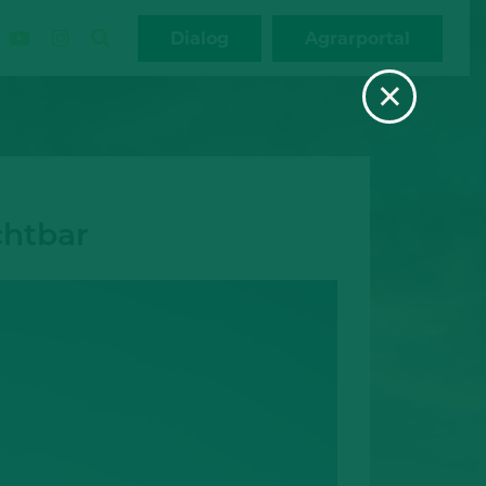
Dialog
Agrarportal
×
chtbar