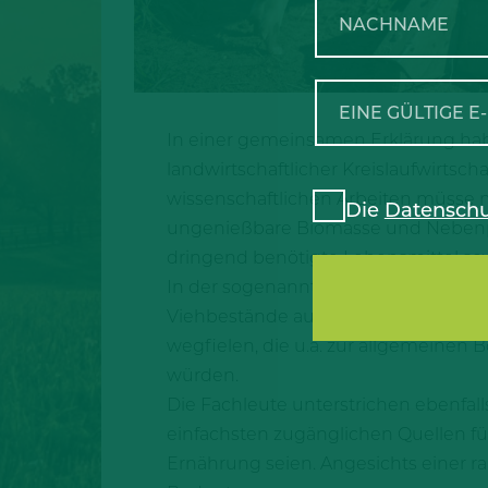
In einer gemeinsamen Erklärung haben
landwirtschaftlicher Kreislaufwirtsch
wissenschaftlichen Arbeiten müsse 
Die
Datenschu
ungenießbare Biomasse und Nebenpro
dringend benötigte Lebensmittel so
In der sogenannten „Dubliner Erkläru
Viehbestände auch zu größeren Umw
wegfielen, die u.a. zur allgemeinen 
würden.
Die Fachleute unterstrichen ebenfa
einfachsten zugänglichen Quellen fü
Ernährung seien. Angesichts einer 