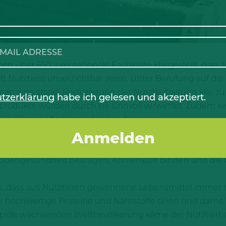
 über 650 internationale Fachleute klargestellt, dass f
aft Nutztiere unverzichtbar seien. Unter Berufung auf di
man eine starke Reduzierung der Nutztierhaltung klar 
tzerklärung
habe ich gelesen und akzeptiert.
dukte würden durch sie sinnvoll verwertet. Zudem seie
wie Wirtschaftsdünger für den Ackerbau.
ng“ hielten die Wissenschaftler ebenfalls fest, dass ein
eltproblemen führen können, wenn dadurch gut bewirt
Bodengesundheit beitragen, Kohlenstoff binden und die b
lls, dass aus Nutztieren gewonnene Lebensmittel immer
r hochwertige Proteine und Nährstoffe seien und damit
rapide wachsenden Weltbevölkerung käme der Nutztierh