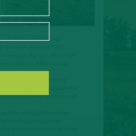
ür die Aufrechterhaltung
e Ergebnisse aus rund 1.000
zurückweisen. Für den Menschen
n Nutztiere Lieferanten für
e drastische Reduzierung der
schaftete Tierhaltungssysteme
iologische Vielfalt unterstützen
 noch die wichtigsten und am
 Teil einer ausgewogenen
altung somit eine umso größere