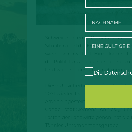
Schweinehaltende Betriebe standen
Situation und die Export-Einbrüche
wieder verunsichert. Hinzu kamen D
die Politik für Umbaumaßnahmen und 
liegt währenddessen zunehmend auf
Die
Datenschu
Diese Unsicherheiten spiegeln sich 
2021 wieder. Demnach haben zwisch
Arbeit eingestellt. Das macht einen R
Gange“, sagt Clemens Tönnies. „Nur
Lasten der Landwirte gehen, hat die 
Tönnies Unternehmensgruppe.