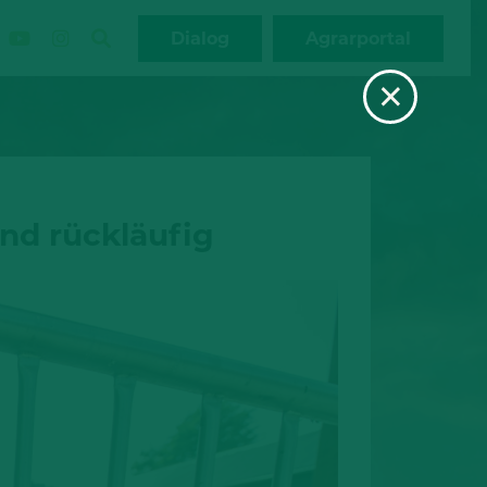
Dialog
Agrarportal
×
nd rückläufig