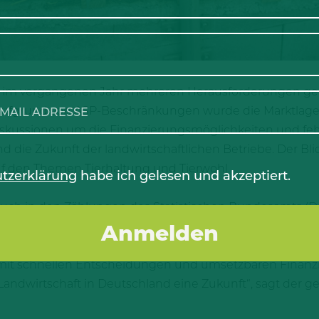
 im vergangenen Jahr mehreren Herausforderungen ge
 aufgrund von ASP-Beschränkungen wurde die Marktlage 
iskussionen um die Finanzierungsmöglichkeiten und fe
die Zukunft der landwirtschaftlichen Betriebe. Der Blic
 den Themen Tierhaltung und Tierwohl.
tzerklärung
habe ich gelesen und akzeptiert.
auch in den Zählungen des Statistischen Bundesamts (D
en dem 3. November 2021 und 2022 rund 1.600 schwein
ückgang innerhalb eines Jahres von 7,8 % aus. „Das Höfes
 mit schnellen Entscheidungen und umsetzbaren Finanzi
Landwirtschaft in Deutschland eine Zukunft“, sagt der g