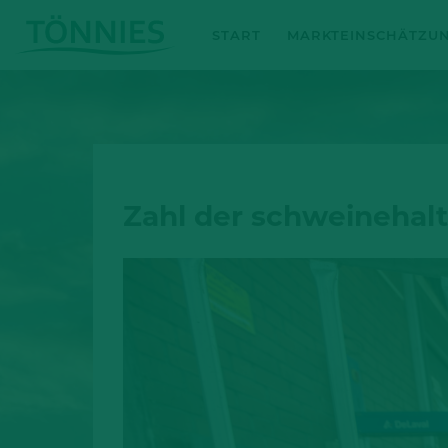
Zum
START
MARKTEINSCHÄTZU
Inhalt
springen
Zahl der schweinehal