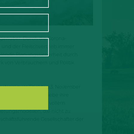
genüber. Durch die Corona-
und der Fleischvertrieb immer
hlende Planungssicherheit durch
k von Verbrauchern und Politik
estatis) zum Stichtag 3. November
ehaltendenden Betriebe ihre
terben ist bereits in vollem
erungsmodellen, die nicht zu
eschäftsführende Gesellschafter der